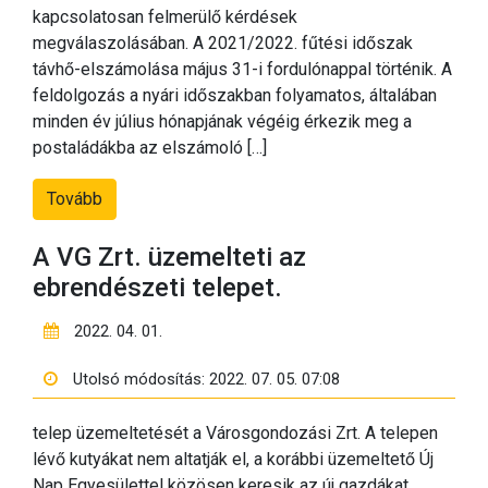
kapcsolatosan felmerülő kérdések
megválaszolásában. A 2021/2022. fűtési időszak
távhő-elszámolása május 31-i fordulónappal történik. A
feldolgozás a nyári időszakban folyamatos, általában
minden év július hónapjának végéig érkezik meg a
postaládákba az elszámoló […]
Tovább
A VG Zrt. üzemelteti az
ebrendészeti telepet.
2022. 04. 01.
Utolsó módosítás: 2022. 07. 05. 07:08
telep üzemeltetését a Városgondozási Zrt. A telepen
lévő kutyákat nem altatják el, a korábbi üzemeltető Új
Nap Egyesülettel közösen keresik az új gazdákat.