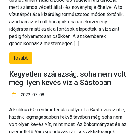
mert számos védett állat- és növényfaj élőhelye. A tó
vízutánpótlása kizárólag természetes módon történik,
azonban az elmúlt hónapok csapadékszegény
időjárása miatt ezek a források elapadtak, a vízszint
pedig folyamatosan csökken. A szakemberek
gondolkodnak a mesterséges […]
Tovább
Kegyetlen szárazság: soha nem volt
még ilyen kevés víz a Sástóban
2022. 07. 08.
A kritikus 60 centiméter alá süllyedt a Sástó vízszintje,
hazánk legmagasabban fekvő tavában még soha nem
volt olyan kevés víz, mint most. Az önkormányzat és az
üzemeltető Városgondozási Zrt. a szakhatóságok