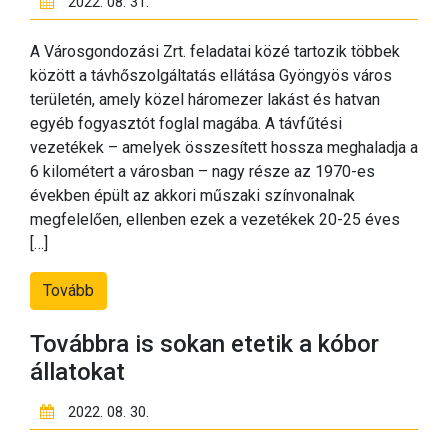
2022. 08. 31.
A Városgondozási Zrt. feladatai közé tartozik többek
között a távhőszolgáltatás ellátása Gyöngyös város
területén, amely közel háromezer lakást és hatvan
egyéb fogyasztót foglal magába. A távfűtési
vezetékek – amelyek összesített hossza meghaladja a
6 kilométert a városban – nagy része az 1970-es
években épült az akkori műszaki színvonalnak
megfelelően, ellenben ezek a vezetékek 20-25 éves
[…]
Tovább
Továbbra is sokan etetik a kóbor
állatokat
2022. 08. 30.