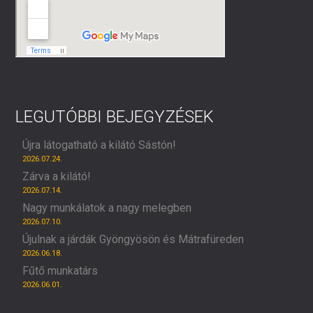
LEGUTÓBBI BEJEGYZÉSEK
Újra látogatható a kilátó Sástón!
2026.07.24.
Zárva a kilátó!
2026.07.14.
Nagy munkálatok a nagy melegben
2026.07.10.
Újulnak a járdák Gyöngyösön és Mátrafüreden
2026.06.18.
Fűtő munkatárs
2026.06.01.