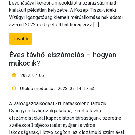
bevonásával keresi a megoldást a szárazság miatt
kialakult példátlan helyzetre. A Közép-Tisza-vidéki
Vízügyi Igazgatóság kiemelt mérőállomásainak adatai
szerint 2022 eddig eltelt hat hónapja az […]
Tovább
Éves távhő-elszámolás – hogyan
működik?
2022. 07. 06.
Utolsó módosítás: 2023. 07. 14. 17:53
A Városgazdálkodási Zrt. hatáskörébe tartozik
Gyöngyös távhőszolgáltatása, ezért a távhő-
elszámolásokkal kapcsolatban társaságunk szeretne
széleskörű tájékoztatást nyújtani a város
lakosságának, illetve segíteni az elszámoló számlával