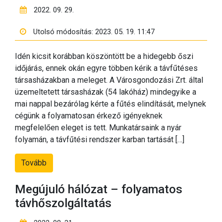
2022. 09. 29.
Utolsó módosítás: 2023. 05. 19. 11:47
Idén kicsit korábban köszöntött be a hidegebb őszi
időjárás, ennek okán egyre többen kérik a távfűtéses
társasházakban a meleget. A Városgondozási Zrt. által
üzemeltetett társasházak (54 lakóház) mindegyike a
mai nappal bezárólag kérte a fűtés elindítását, melynek
cégünk a folyamatosan érkező igényeknek
megfelelően eleget is tett. Munkatársaink a nyár
folyamán, a távfűtési rendszer karban tartását […]
Tovább
Megújuló hálózat – folyamatos
távhőszolgáltatás