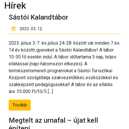
Hírek
TÁVHŐSZOLGÁLTATÁS
BELSŐ VISSZAÉLÉS-
Sástói Kalandtábor
BEJELENTÉSI
RENDSZER
2023. 05. 12.
2023. július 3-7. és július 24-28. között vár minden 7 és
GYÖNGYÖSI
14 év közötti gyereket a Sástói Kalandtábor! A tábor
ÁLLATMENTŐ
10-30 fő esetén indul. A tábor időtartama 5 nap, teljes
ALAPÍTVÁNY
ellátással (napi háromszori étkezés). A
ÁLTALÁNOS
természetismereti programokat a Sástói Turisztikai
KÖZZÉTÉTELI
Központ szolgáltatja szakvezetőkkel, eszközökkel és
KÖTELEZETTSÉG
szakképzett pedagógusokkal! A tábor és az ellátás
PÁLYÁZATOK
ára: 35.000 Ft/fő/5 […]
GYÖNGYÖS POSTA
Tovább
PARTNER
Megtelt az urnafal – újat kell
építeni