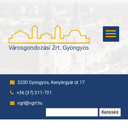
KEZDŐLAP
KAPCSOLAT
VAGYONGAZDÁLKODÁS
TEMETKEZÉS,
Városgondozási Zrt. Gyöngyös
TEMETŐFENNTARTÁS
ÉPÍTŐIPAR
KÖZTISZTASÁG,
PARKFENNTARTÁS
3200 Gyöngyös, Kenyérgyár út 17.
PARKOLÁS
+36 (37) 311-731
SÁSTÓ TURISZTIKAI
vgrt@vgrt.hu
KÖZPONT
Keresés:
EBRENDÉSZET