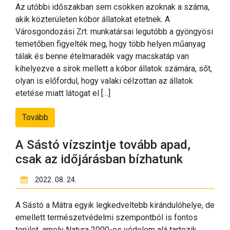
Az utóbbi időszakban sem csökken azoknak a száma,
akik közterületen kóbor állatokat etetnek. A
Városgondozási Zrt. munkatársai legutóbb a gyöngyösi
temetőben figyelték meg, hogy több helyen műanyag
tálak és benne ételmaradék vagy macskatáp van
kihelyezve a sírok mellett a kóbor állatok számára, sőt,
olyan is előfordul, hogy valaki célzottan az állatok
etetése miatt látogat el […]
Tovább
A Sástó vízszintje tovább apad,
csak az időjárásban bízhatunk
2022. 08. 24.
A Sástó a Mátra egyik legkedveltebb kirándulóhelye, de
emellett természetvédelmi szempontból is fontos
terület, amely Natura 2000-es védelem alá tartozik,