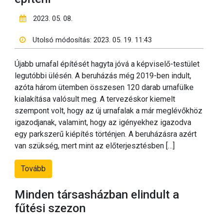
2023. 05. 08.
Utolsó módosítás: 2023. 05. 19. 11:43
Újabb urnafal építését hagyta jóvá a képviselő-testület
legutóbbi ülésén. A beruházás még 2019-ben indult,
azóta három ütemben összesen 120 darab urnafülke
kialakítása valósult meg. A tervezéskor kiemelt
szempont volt, hogy az új urnafalak a már meglévőkhöz
igazodjanak, valamint, hogy az igényekhez igazodva
egy parkszerű kiépítés történjen. A beruházásra azért
van szükség, mert mint az előterjesztésben […]
Tovább
Minden társasházban elindult a
fűtési szezon