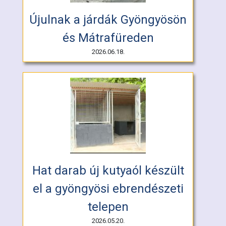
Újulnak a járdák Gyöngyösön
és Mátrafüreden
2026.06.18.
Hat darab új kutyaól készült
el a gyöngyösi ebrendészeti
telepen
2026.05.20.