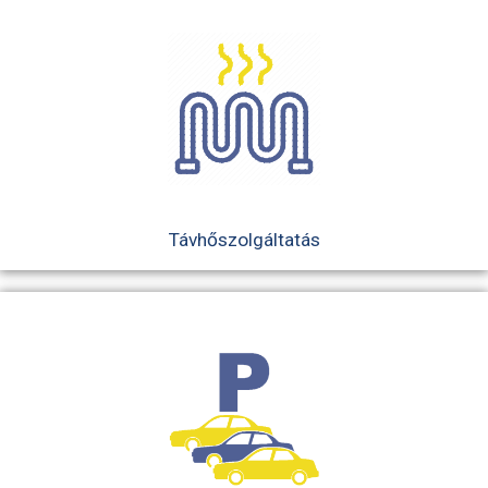
TÁVHŐSZOLGÁLTATÁS
BELSŐ VISSZAÉLÉS-
BEJELENTÉSI
RENDSZER
GYÖNGYÖSI
ÁLLATMENTŐ
ALAPÍTVÁNY
Távhőszolgáltatás
ÁLTALÁNOS
KÖZZÉTÉTELI
KÖTELEZETTSÉG
PÁLYÁZATOK
GYÖNGYÖS POSTA
PARTNER