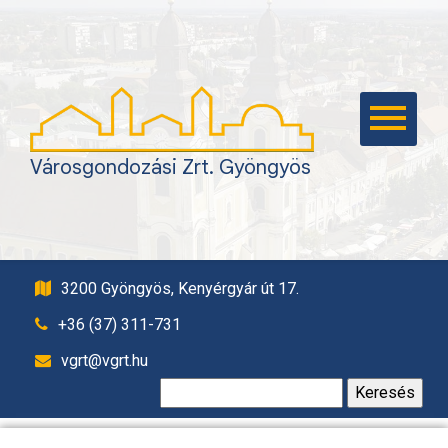
KEZDŐLAP
KAPCSOLAT
VAGYONGAZDÁLKODÁS
TEMETKEZÉS,
Városgondozási Zrt. Gyöngyös
TEMETŐFENNTARTÁS
ÉPÍTŐIPAR
KÖZTISZTASÁG,
PARKFENNTARTÁS
3200 Gyöngyös, Kenyérgyár út 17.
PARKOLÁS
+36 (37) 311-731
SÁSTÓ TURISZTIKAI
vgrt@vgrt.hu
KÖZPONT
Keresés:
EBRENDÉSZET