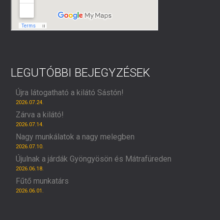
LEGUTÓBBI BEJEGYZÉSEK
Újra látogatható a kilátó Sástón!
2026.07.24.
Zárva a kilátó!
2026.07.14.
Nagy munkálatok a nagy melegben
2026.07.10.
Újulnak a járdák Gyöngyösön és Mátrafüreden
2026.06.18.
Fűtő munkatárs
2026.06.01.