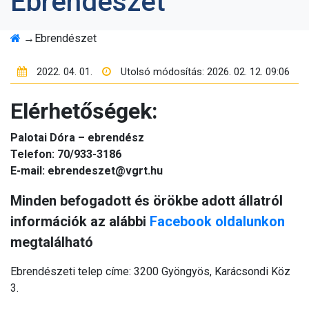
Ebrendészet
TÁVHŐSZOLGÁLTATÁS
BELSŐ VISSZAÉLÉS-
→
Ebrendészet
BEJELENTÉSI
RENDSZER
2022. 04. 01.
Utolsó módosítás: 2026. 02. 12. 09:06
GYÖNGYÖSI
Elérhetőségek:
ÁLLATMENTŐ
ALAPÍTVÁNY
Palotai Dóra – ebrendész
Telefon: 70/933-3186
ÁLTALÁNOS
E-mail: ebrendeszet@vgrt.hu
KÖZZÉTÉTELI
KÖTELEZETTSÉG
Minden befogadott és örökbe adott állatról
PÁLYÁZATOK
információk az alábbi
Facebook oldalunkon
megtalálható
GYÖNGYÖS POSTA
PARTNER
Ebrendészeti telep címe: 3200 Gyöngyös, Karácsondi Köz
3.