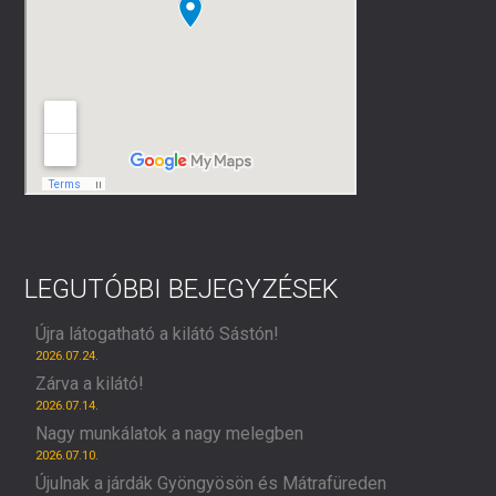
LEGUTÓBBI BEJEGYZÉSEK
Újra látogatható a kilátó Sástón!
2026.07.24.
Zárva a kilátó!
2026.07.14.
Nagy munkálatok a nagy melegben
2026.07.10.
Újulnak a járdák Gyöngyösön és Mátrafüreden