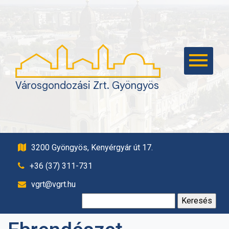
KEZDŐLAP
KAPCSOLAT
VAGYONGAZDÁLKODÁS
TEMETKEZÉS,
Városgondozási Zrt. Gyöngyös
TEMETŐFENNTARTÁS
ÉPÍTŐIPAR
KÖZTISZTASÁG,
PARKFENNTARTÁS
3200 Gyöngyös, Kenyérgyár út 17.
PARKOLÁS
+36 (37) 311-731
SÁSTÓ TURISZTIKAI
vgrt@vgrt.hu
KÖZPONT
Keresés:
EBRENDÉSZET