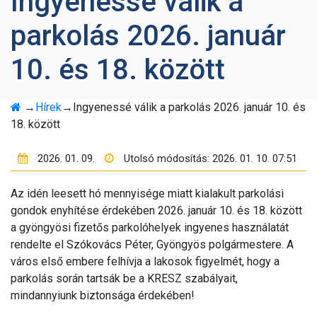
Ingyenessé válik a
TÁVHŐSZOLGÁLTATÁS
parkolás 2026. január
BELSŐ VISSZAÉLÉS-
BEJELENTÉSI
10. és 18. között
RENDSZER
GYÖNGYÖSI
→
Hírek
→
Ingyenessé válik a parkolás 2026. január 10. és
ÁLLATMENTŐ
18. között
ALAPÍTVÁNY
2026. 01. 09.
Utolsó módosítás: 2026. 01. 10. 07:51
ÁLTALÁNOS
KÖZZÉTÉTELI
Az idén leesett hó mennyisége miatt kialakult parkolási
KÖTELEZETTSÉG
gondok enyhítése érdekében 2026. január 10. és 18. között
PÁLYÁZATOK
a gyöngyösi fizetős parkolóhelyek ingyenes használatát
rendelte el Szókovács Péter, Gyöngyös polgármestere. A
GYÖNGYÖS POSTA
város első embere felhívja a lakosok figyelmét, hogy a
PARTNER
parkolás során tartsák be a KRESZ szabályait,
mindannyiunk biztonsága érdekében!