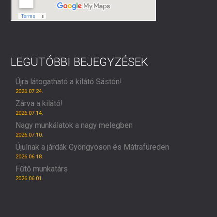
LEGUTÓBBI BEJEGYZÉSEK
Újra látogatható a kilátó Sástón!
2026.07.24.
Zárva a kilátó!
2026.07.14.
Nagy munkálatok a nagy melegben
2026.07.10.
Újulnak a járdák Gyöngyösön és Mátrafüreden
2026.06.18.
Fűtő munkatárs
2026.06.01.