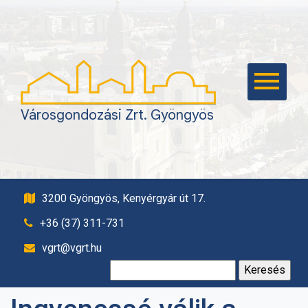
KEZDŐLAP
KAPCSOLAT
VAGYONGAZDÁLKODÁS
TEMETKEZÉS,
Városgondozási Zrt. Gyöngyös
TEMETŐFENNTARTÁS
ÉPÍTŐIPAR
KÖZTISZTASÁG,
PARKFENNTARTÁS
3200 Gyöngyös, Kenyérgyár út 17.
PARKOLÁS
+36 (37) 311-731
SÁSTÓ TURISZTIKAI
vgrt@vgrt.hu
KÖZPONT
Keresés:
EBRENDÉSZET